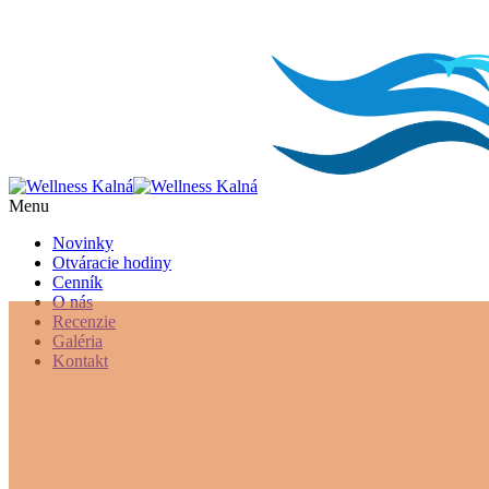
Menu
Novinky
Otváracie hodiny
Cenník
O nás
Recenzie
Galéria
Kontakt