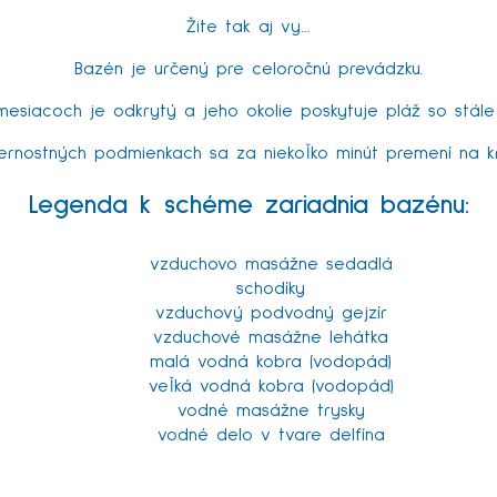
Žite tak aj vy…
Bazén je určený pre celoročnú prevádzku.
mesiacoch je odkrytý a jeho okolie poskytuje pláž so stále
ernostných podmienkach sa za niekoľko minút premení na k
Legenda k schéme zariadnia bazénu:
vzduchovo masážne sedadlá
schodíky
vzduchový podvodný gejzír
vzduchové masážne lehátka
malá vodná kobra (vodopád)
veľká vodná kobra (vodopád)
vodné masážne trysky
vodné delo v tvare delfína