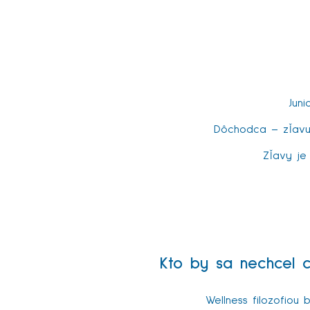
Juni
Dôchodca – zľavu 
Zľavy je 
Kto by sa nechcel cí
Wellness filozofiou 