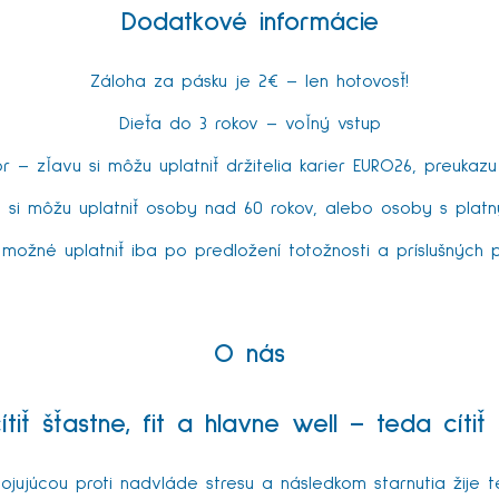
Dodatkové informácie
Záloha za pásku je 2€ – len hotovosť!
Dieťa do 3 rokov – voľný vstup
or – zľavu si môžu uplatniť držitelia karier EURO26, preukazu
si môžu uplatniť osoby nad 60 rokov, alebo osoby s pla
možné uplatniť iba po predložení totožnosti a príslušných 
O nás
tiť šťastne, fit a hlavne well – teda cít
bojujúcou proti nadvláde stresu a následkom starnutia žije t