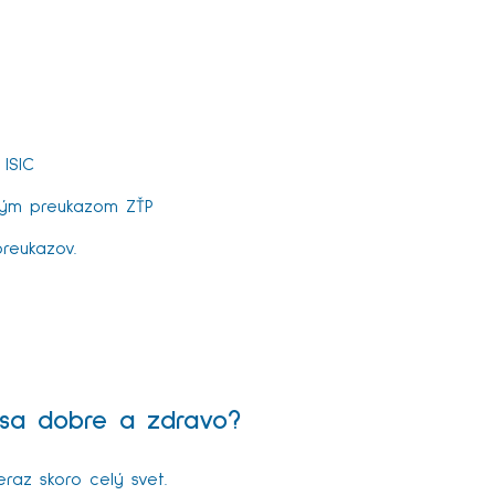
 ISIC
tným preukazom ZŤP
preukazov.
iť sa dobre a zdravo?
eraz skoro celý svet.